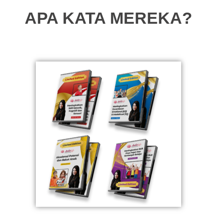
APA KATA MEREKA?