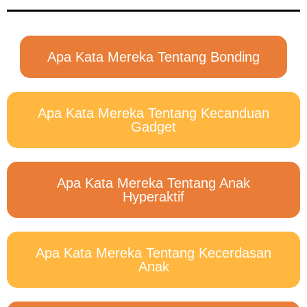
Apa Kata Mereka Tentang Bonding
Apa Kata Mereka Tentang Kecanduan
Gadget
Apa Kata Mereka Tentang Anak
Hyperaktif
Apa Kata Mereka Tentang Kecerdasan
Anak