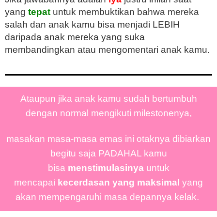
yang
tepat
untuk membuktikan bahwa mereka
salah dan anak kamu bisa menjadi LEBIH
daripada anak mereka yang suka
membandingkan atau mengomentari anak kamu.
Ataupun jika anak kamu sudah bertumbuh
dengan normal mengikuti milestonenya,
masakan masa-masa emas ini otaknya dibiarkan
begitu saja PADAHAL kamu
bisa
menstimulasinya
untuk
mencapai
kecerdasan yang maksimal
yang
akan mempengaruhi masa depannya kelak.