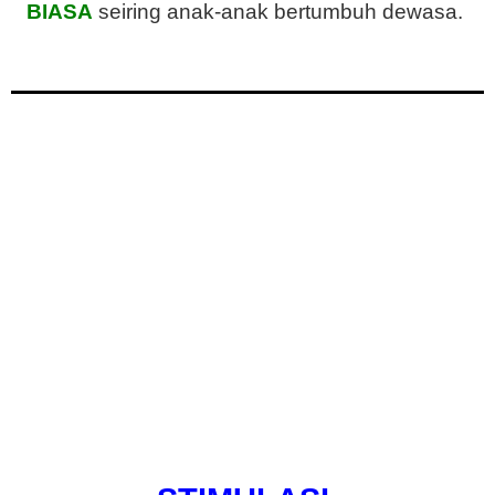
BIASA
seiring anak-anak bertumbuh dewasa.
Masalahnya jutaan mama tidak mengetahui
bagaimana cara yang tepat untuk membuat
anaknya pintar?
Kalau kamu selama memakai suplemen otak
untuk membuat anak pintar, apa kamu sudah
melihat efeknya ?
Karena memaksimalkan potensi anak otak
anak itu HANYA ditentukan oleh