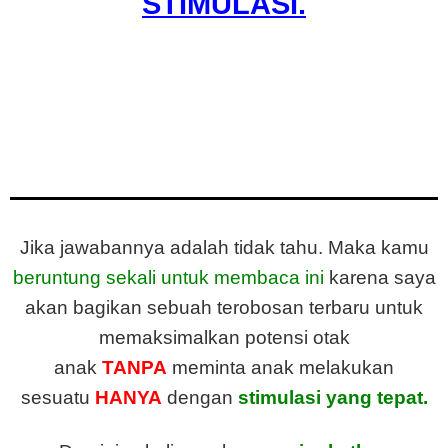
STIMULASI
.
Lalu pertanyaannya, tahukah kamu
cara
menstimulasi anak dengan benar tanpa
memaksanya belajar??
Jika jawabannya adalah tidak tahu. Maka kamu
beruntung sekali untuk membaca ini
karena saya
akan bagikan sebuah terobosan terbaru untuk
memaksimalkan potensi otak
anak
TANPA
meminta anak melakukan
sesuatu
HANYA
dengan
stimulasi yang tepat.