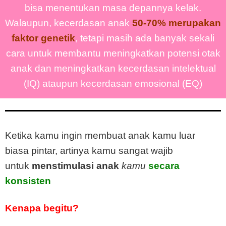
bisa menentukan masa depannya kelak.
Walaupun, kecerdasan anak
50-70% merupakan
faktor genetik
, tetapi masih ada banyak sekali
cara untuk membantu meningkatkan potensi otak
anak dan meningkatkan kecerdasan intelektual
(IQ) ataupun kecerdasan emosional (EQ)
Ketika kamu ingin membuat anak kamu luar
biasa pintar, artinya kamu sangat wajib
untuk
menstimulasi anak
kamu
secara
konsisten
Kenapa begitu?