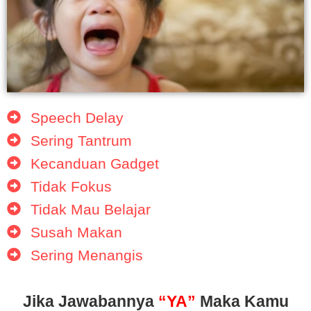
Speech Delay
Sering Tantrum
Kecanduan Gadget
Tidak Fokus
Tidak Mau Belajar
Susah Makan
Sering Menangis
Jika Jawabannya
“YA”
Maka Kamu