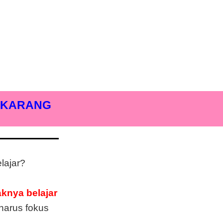
EKARANG
lajar?
nya belajar
harus fokus