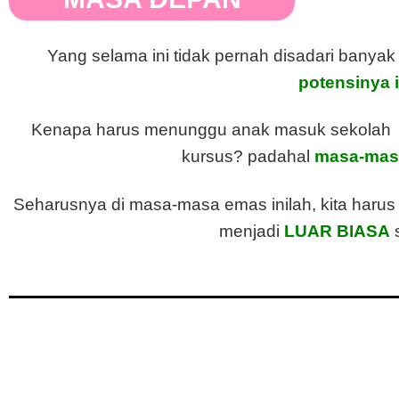
Yang selama ini tidak pernah disadari bany
potensinya 
Kenapa harus menunggu anak masuk sekolah ba
kursus? padahal
masa-masa
Seharusnya di masa-masa emas inilah, kita haru
menjadi
LUAR BIASA
s
Masalahnya jutaan mama 
Kalau kamu selama memakai