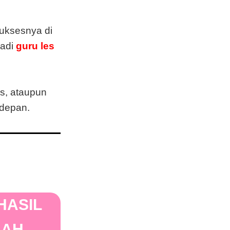
suksesnya di
jadi
guru les
s, ataupun
 depan.
HASIL
LAH