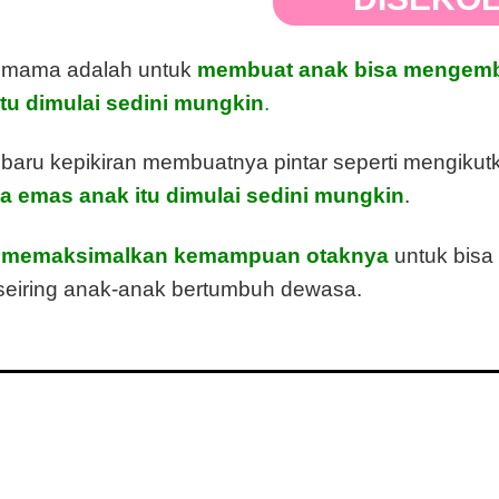
ak mama adalah untuk
membuat anak bisa mengem
itu dimulai sedini mungkin
.
ru kepikiran membuatnya pintar seperti mengikut
 emas anak itu dimulai sedini mungkin
.
s
memaksimalkan kemampuan otaknya
untuk bis
eiring anak-anak bertumbuh dewasa.
tidak mengetahui bagaimana cara yang tepat untuk
 suplemen otak untuk membuat anak pintar, apa ka