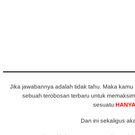
Karena memak
Lalu pertanyaannya, tahuk
Jika jawabannya adalah tidak tahu. Maka kamu
sebuah terobosan terbaru untuk memaksim
sesuatu
HANY
Dan ini sekaligus a