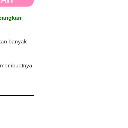
bangkan
kan banyak
a membuatnya
 membuat anaknya pintar?
mu sudah melihat efeknya ?