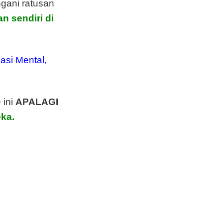
gani ratusan
n sendiri di
asi Mental,
 ini
APALAGI
eka.