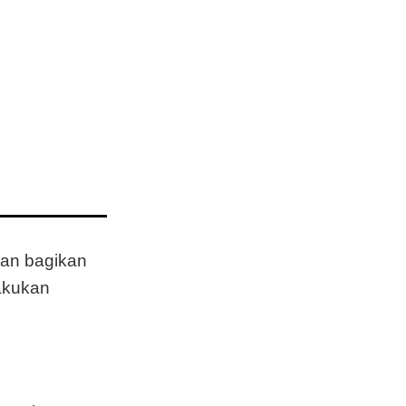
tentukan oleh
npa memaksanya belajar??
an bagikan
akukan