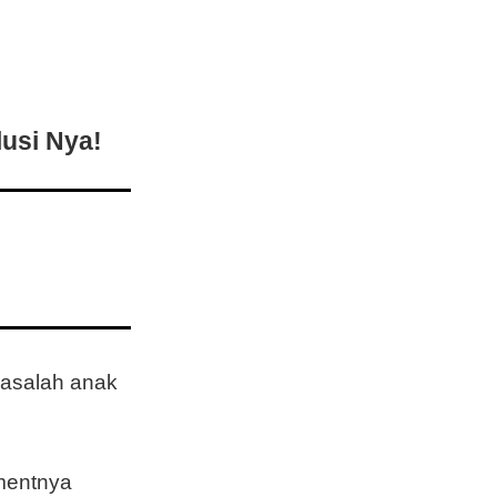
usi Nya!
masalah anak
mentnya