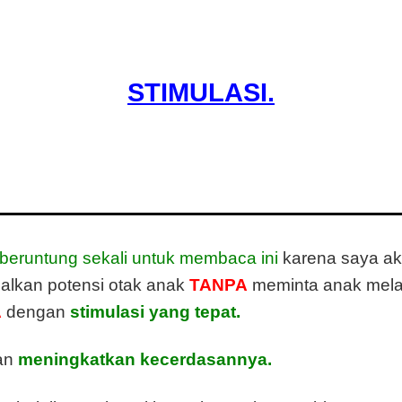
simalkan potensi anak otak anak itu HANYA di
STIMULASI
.
ah kamu
cara menstimulasi anak dengan benar ta
beruntung sekali untuk membaca ini
karena saya ak
alkan potensi otak anak
TANPA
meminta anak mel
A
dengan
stimulasi yang tepat.
kan
meningkatkan kecerdasannya.