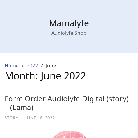
Mamalyfe
Audiolyfe Shop
Home
2022
June
Month:
June 2022
Form Order Audiolyfe Digital (story)
– (Lama)
STORY
·
JUNE 18, 2022